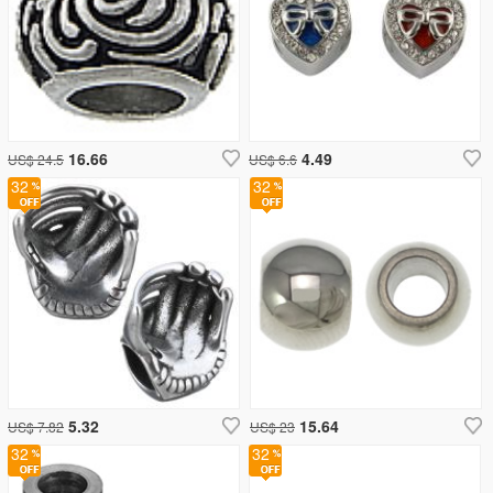
16.66
4.49
US$ 24.5
US$ 6.6
32
32
5.32
15.64
US$ 7.82
US$ 23
32
32