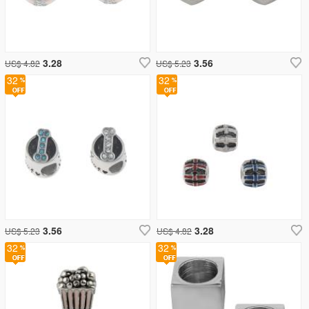
3.28
3.56
US$ 4.82
US$ 5.23
32
32
3.56
3.28
US$ 5.23
US$ 4.82
32
32