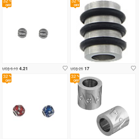
32
32
4.21
17
US$ 6.19
US$ 25
32
32