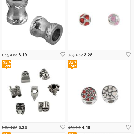
3.19
3.28
US$ 4.68
US$ 4.82
32
32
3.28
4.49
US$ 4.82
US$ 6.6