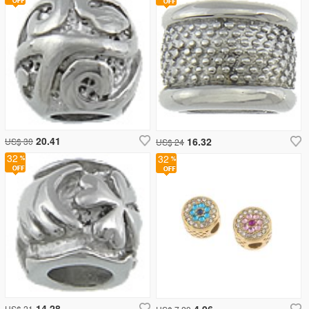
20.41
16.32
US$ 30
US$ 24
32
32
14.28
4.96
US$ 21