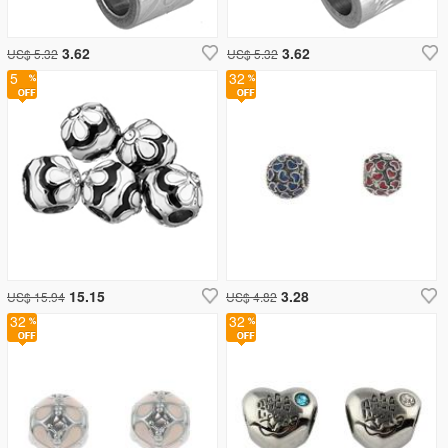
3.62
3.62
US$ 5.32
US$ 5.32
5
32
15.15
3.28
US$ 15.94
US$ 4.82
32
32