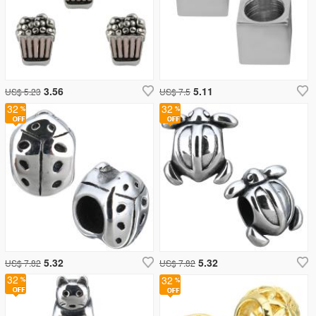
3.56
5.11
US$ 5.23
US$ 7.5
32
32
5.32
5.32
US$ 7.82
US$ 7.82
32
32