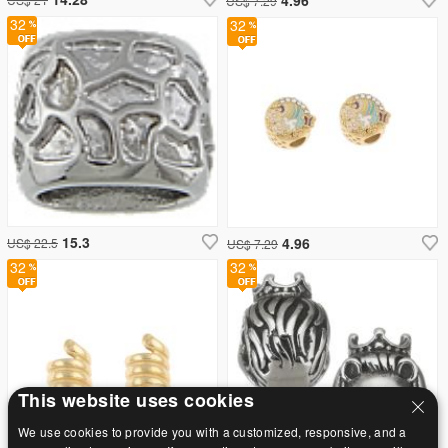
US$ 7.29
32
32
15.3
4.96
US$ 22.5
US$ 7.29
32
32
This website uses cookies
We use cookies to provide you with a customized, responsive, and a