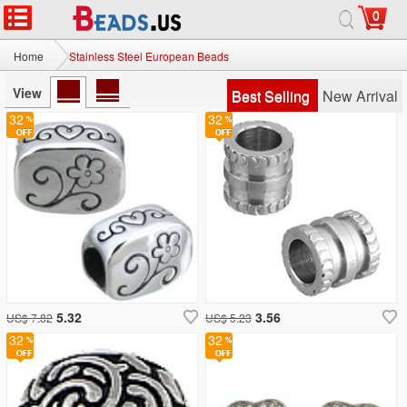
0
Home
Stainless Steel European Beads
View
Best Selling
New Arrival
32
32
5.32
3.56
US$ 7.82
US$ 5.23
32
32