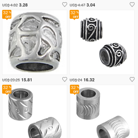
3.28
3.04
US$ 4.82
US$ 4.47
32
32
15.81
16.32
US$ 23.25
US$ 24
32
32