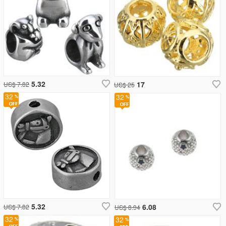
5.32
17
US$ 7.82
US$ 25
32
32
5.32
6.08
US$ 7.82
US$ 8.94
32
32