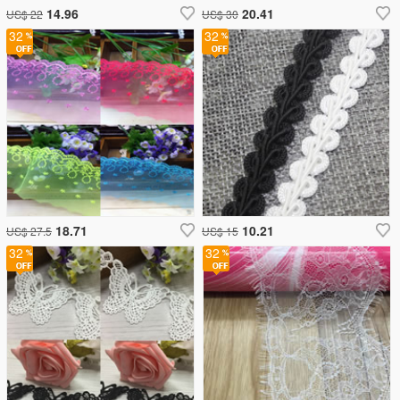
14.96
20.41
US$ 22
US$ 30
32
32
18.71
10.21
US$ 27.5
US$ 15
32
32