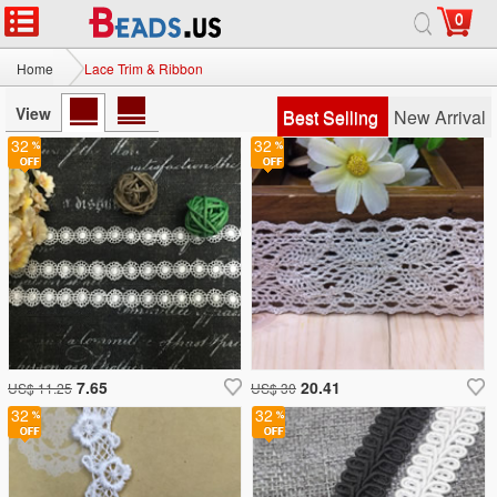
0
Home
Lace Trim & Ribbon
View
Best Selling
New Arrival
32
32
7.65
20.41
US$ 11.25
US$ 30
32
32