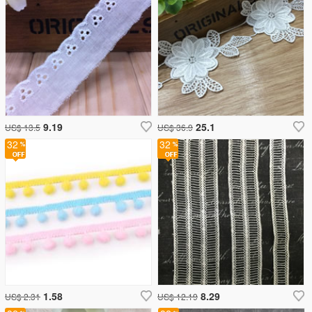
9.19
25.1
US$ 13.5
US$ 36.9
32
32
1.58
8.29
US$ 2.31
US$ 12.19