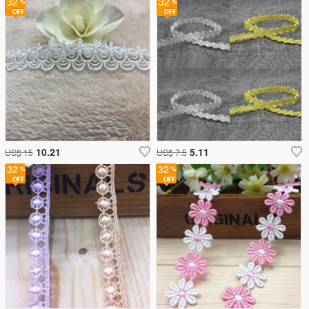
32
32
10.21
5.11
US$ 15
US$ 7.5
32
32