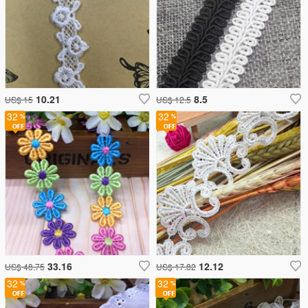
10.21
8.5
US$ 15
US$ 12.5
32
32
33.16
12.12
US$ 48.75
US$ 17.82
32
32