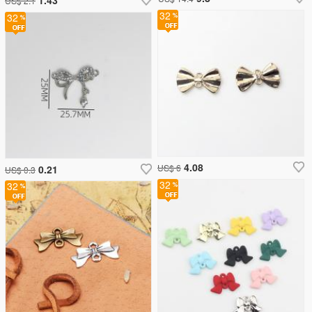
US$ 2.1
32
32
4.08
US$ 6
0.21
US$ 0.3
32
32