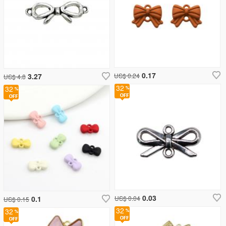
0.17
3.27
US$ 0.24
US$ 4.8
32
32
0.03
0.1
US$ 0.04
US$ 0.15
32
32