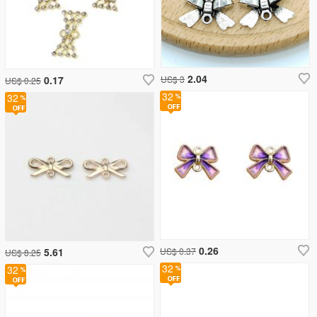
2.04
0.17
US$ 3
US$ 0.25
32
32
0.26
5.61
US$ 0.37
US$ 8.25
32
32