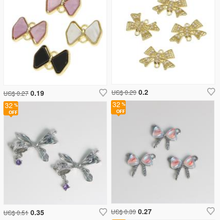
0.2
0.19
US$ 0.29
US$ 0.27
32
32
0.27
0.35
US$ 0.39
US$ 0.51