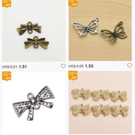
32
32
1.53
1.51
US$ 2.25
US$ 2.21
32
32