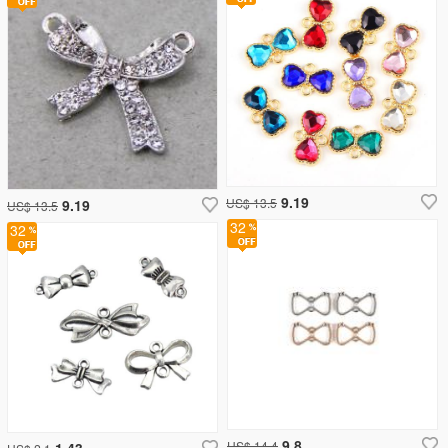
9.19
US$ 13.5
9.19
US$ 13.5
32
32
9.8
US$ 14.4
1.43