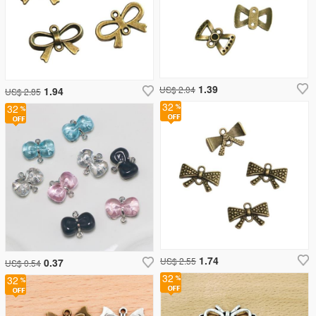
1.39
US$ 2.04
1.94
US$ 2.85
32
32
1.74
US$ 2.55
0.37
US$ 0.54
32
32