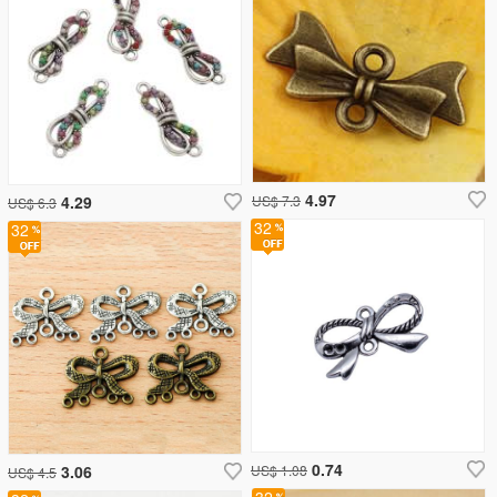
4.97
4.29
US$ 7.3
US$ 6.3
32
32
0.74
3.06
US$ 1.08
US$ 4.5