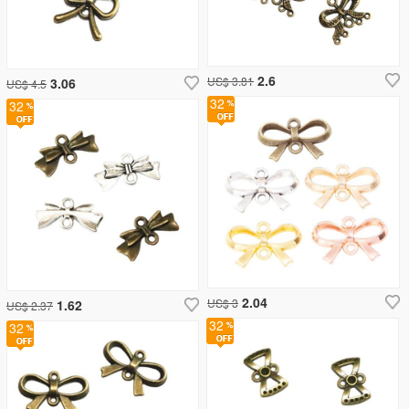
2.6
US$ 3.81
3.06
US$ 4.5
32
32
2.04
US$ 3
1.62
US$ 2.37
32
32