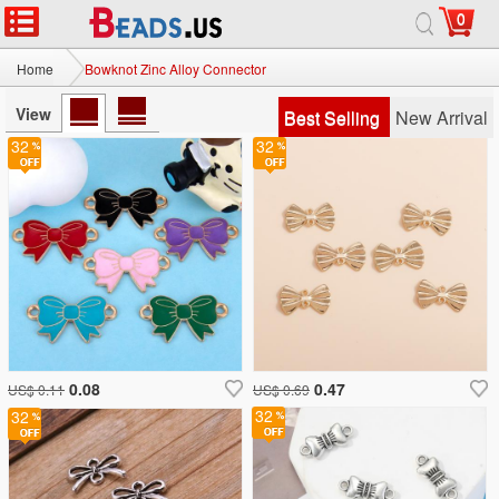
0
Home
Bowknot Zinc Alloy Connector
View
Best Selling
New Arrival
32
32
0.08
0.47
US$ 0.11
US$ 0.69
32
32