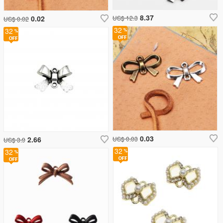
8.37
0.02
US$ 12.3
US$ 0.02
32
32
0.03
2.66
US$ 0.03
US$ 3.9
32
32