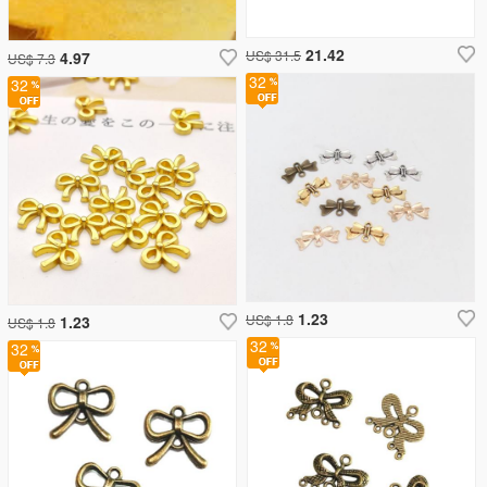
21.42
US$ 31.5
4.97
US$ 7.3
32
32
1.23
US$ 1.8
1.23
US$ 1.8
32
32