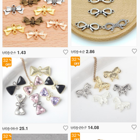
2.86
US$ 4.2
1.43
US$ 2.1
32
32
14.08
US$ 20.7
25.1
US$ 36.9
32
32