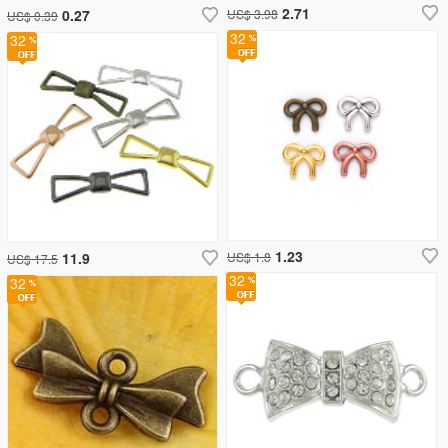
2.71
0.27
US$ 3.98
US$ 0.39
32
32
1.23
11.9
US$ 1.8
US$ 17.5
32
32