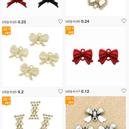
0.24
0.23
US$ 0.35
US$ 0.33
32
32
0.12
0.2
US$ 0.17
US$ 0.29
32
32