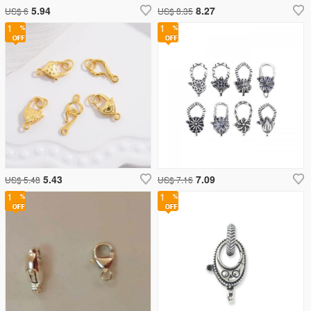
5.94
8.27
US$ 6
US$ 8.35
1
1
5.43
7.09
US$ 5.48
US$ 7.16
1
1