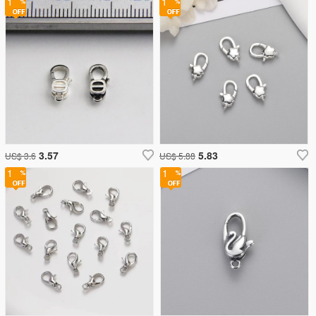
1
1
3.57
5.83
US$ 3.6
US$ 5.88
1
1