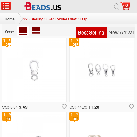
0
Home
925 Sterling Silver Lobster Claw Clasp
View
Best Selling
New Arrival
1
1
5.49
11.28
US$ 5.54
US$ 11.39
1
1