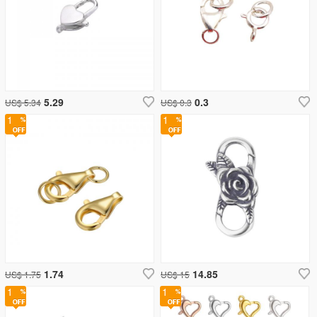
5.29
0.3
US$ 5.34
US$ 0.3
1
1
1.74
14.85
US$ 1.75
US$ 15
1
1