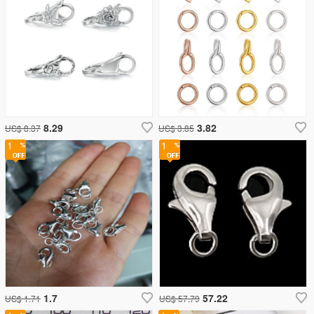
8.29
3.82
US$ 8.37
US$ 3.85
1
1
1.7
57.22
US$ 1.71
US$ 57.79