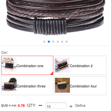
Cor:
Combination one
Combination 2
Combination three
Combination four
+
QTY:
$US 1.14
0.78
Defina