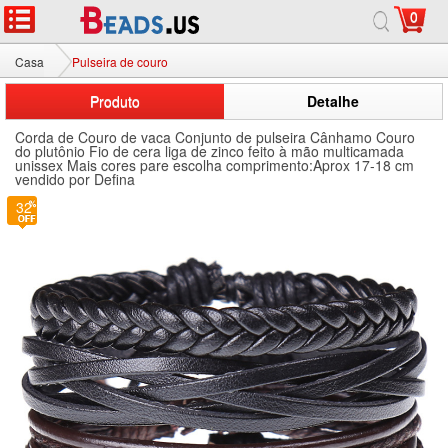
0
Casa
Pulseira de couro
Produto
Detalhe
Corda de Couro de vaca Conjunto de pulseira Cânhamo Couro
do plutônio Fio de cera liga de zinco feito à mão multicamada
unissex Mais cores pare escolha comprimento:Aprox 17-18 cm
vendido por Defina
32
32