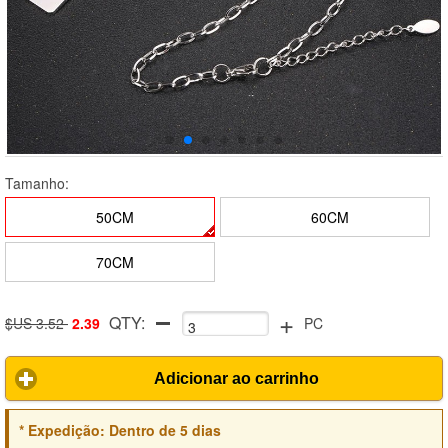
Tamanho:
50CM
60CM
70CM
+
QTY:
$US 3.52
2.39
PC
Adicionar ao carrinho
*
Expedição:
Dentro de 5 dias