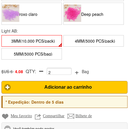
roxo claro
Deep peach
Light AB:
3MM(10,000 PCS/pack)
4MM(5000 PCS/pack)
5MM(5000 PCS/bag)
+
QTY:
$US 6
4.08
Bag
Adicionar ao carrinho
*
Expedição:
Dentro de 5 dias
Meu favorito
Compartilhar
Bilhete de
click to collapse contents