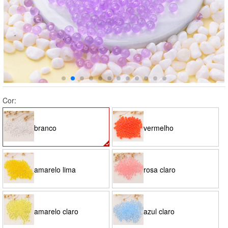
Cor:
branco
vermelho
amarelo lima
rosa claro
amarelo claro
azul claro