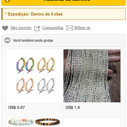
*
Expedição:
Dentro de 5 dias
Meu favorito
Compartilhar
Bilhete de
click to collapse contents
Você também pode gostar
US$ 0.07
US$ 1.9