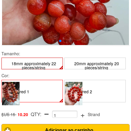
Tamanho:
18mm approximately 22
20mm approximately 20
pieces/string
pieces/string
Cor:
red 1
red 2
+
QTY:
$US 15
10.20
Strand
Adicionar ao carrinho