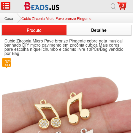
0
Casa
Cubic Zirconia Micro Pave bronze Pingente
Produto
Detalhe
Cubic Zirconia Micro Pave bronze Pingente cobre nota musical
banhado DIY micro pavimento em zircônia cúbica Mais cores
pare escolha níquel chumbo e cádmio livre 10PCs/Bag vendido
por Bag
32