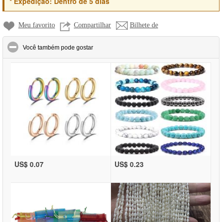
*
Expedição:
Dentro de 5 dias
Meu favorito
Compartilhar
Bilhete de
click to collapse contents
Você também pode gostar
US$ 0.07
US$ 0.23