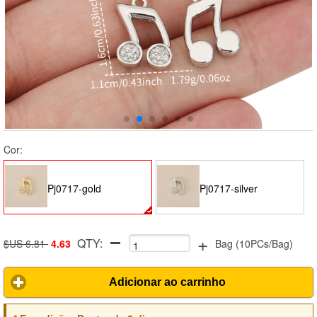
Cor:
Pj0717-gold
Pj0717-silver
+
QTY:
$US 6.81
4.63
Bag
(
10PCs/Bag
)
Adicionar ao carrinho