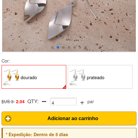
Cor:
dourado
prateado
+
QTY:
$US 3
2.04
par
Adicionar ao carrinho
*
Expedição:
Dentro de 5 dias