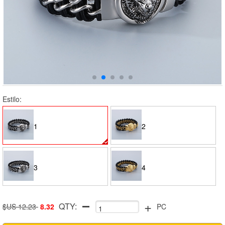
Estilo:
1
2
3
4
+
QTY:
$US 12.23
8.32
PC