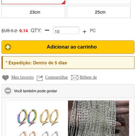
23cm
25cm
+
QTY:
$US 0.2
0.14
PC
Adicionar ao carrinho
*
Expedição:
Dentro de 5 dias
Meu favorito
Compartilhar
Bilhete de
click to collapse contents
Você também pode gostar