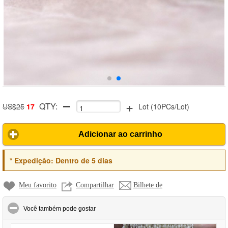
+
QTY:
US$25
17
Lot
(
10PCs/Lot
)
Adicionar ao carrinho
*
Expedição:
Dentro de 5 dias
Meu favorito
Compartilhar
Bilhete de
click to collapse contents
Você também pode gostar