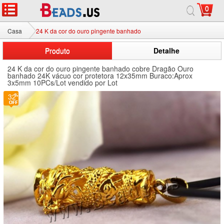
0
Casa
24 K da cor do ouro pingente banhado
Produto
Detalhe
24 K da cor do ouro pingente banhado cobre Dragão Ouro
banhado 24K vácuo cor protetora 12x35mm Buraco:Aprox
3x5mm 10PCs/Lot vendido por Lot
32