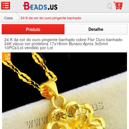
0
Casa
24 K da cor do ouro pingente banhado
Produto
Detalhe
24 K da cor do ouro pingente banhado cobre Flor Ouro banhado
24K vácuo cor protetora 17x18mm Buraco:Aprox 3x5mm
10PCs/Lot vendido por Lot
32