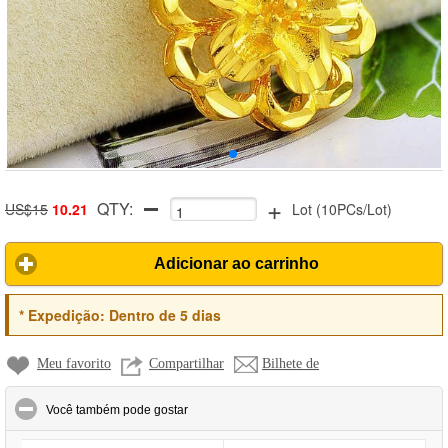
+
QTY:
US$15
10.21
Lot
(
10PCs/Lot
)
Adicionar ao carrinho
*
Expedição:
Dentro de 5 dias
Meu favorito
Compartilhar
Bilhete de
click to collapse contents
Você também pode gostar