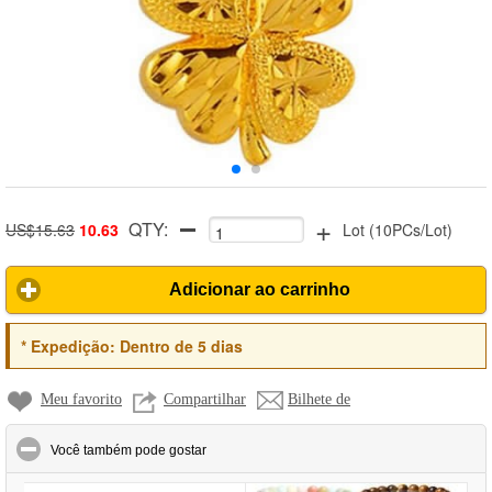
+
QTY:
US$15.63
10.63
Lot
(
10PCs/Lot
)
Adicionar ao carrinho
*
Expedição:
Dentro de 5 dias
Meu favorito
Compartilhar
Bilhete de
click to collapse contents
Você também pode gostar