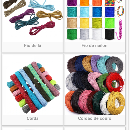
Fio de lã
Fio de náilon
Corda
Cordão de couro