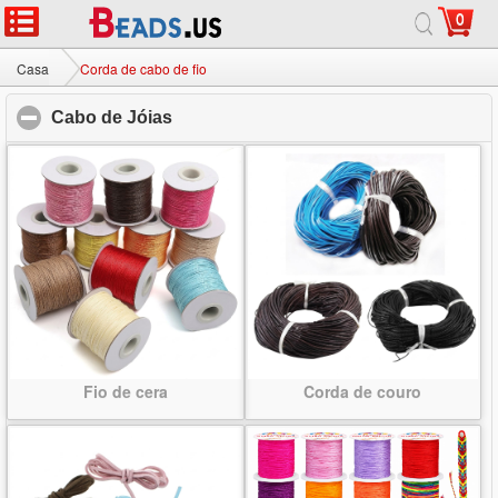
0
Casa
|
Sobre
|
Contate-nos
|
Site completo
© 2026 Milky Way jóias Ltd. Todos os direitos reservados.
Casa
Corda de cabo de fio
Cabo de Jóias
click to collapse contents
Fio de cera
Corda de couro