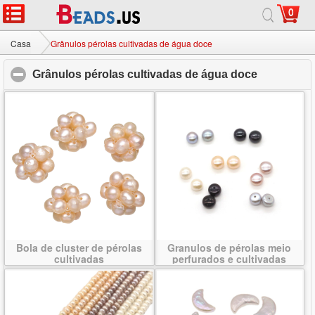
0
Casa
|
Sobre
|
Contate-nos
|
Site completo
© 2026 Milky Way jóias Ltd. Todos os direitos reservados.
Casa
Grânulos pérolas cultivadas de água doce
Grânulos pérolas cultivadas de água doce
click to co
Bola de cluster de pérolas
Granulos de pérolas meio
cultivadas
perfurados e cultivadas
contas de água doce