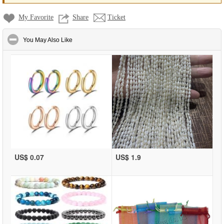
My Favorite
Share
Ticket
click to collapse contents
You May Also Like
US$ 0.07
US$ 1.9