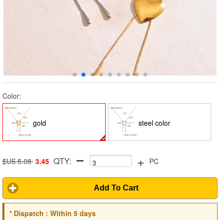
Color:
gold
steel color
+
QTY:
$US 5.08
3.45
PC
Add To Cart
*
Dispatch :
Within 5 days