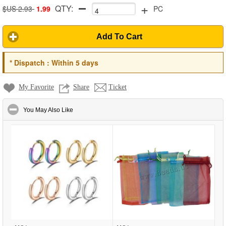
+
QTY:
$US 2.93
1.99
PC
Add To Cart
*
Dispatch :
Within 5 days
My Favorite
Share
Ticket
click to collapse contents
You May Also Like