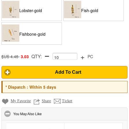
Lobster-gold
Fish-gold
Fishbone-gold
+
QTY:
$US 4.45
3.03
PC
Add To Cart
*
Dispatch :
Within 5 days
My Favorite
Share
Ticket
click to collapse contents
You May Also Like