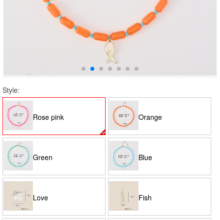
Style:
Rose pink
Orange
Green
Blue
Love
Fish