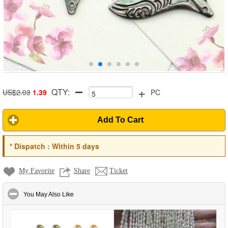
+
QTY:
US$2.03
1.39
PC
Add To Cart
*
Dispatch :
Within 5 days
My Favorite
Share
Ticket
click to collapse contents
You May Also Like