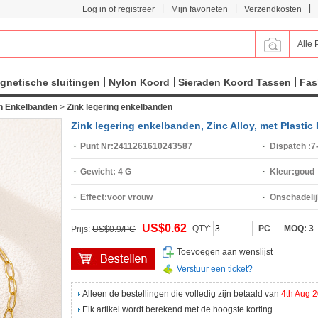
|
|
|
Log in of registreer
Mijn favorieten
Verzendkosten
Alle 
gnetische sluitingen
Nylon Koord
Sieraden Koord Tassen
Fas
n Enkelbanden
>
Zink legering enkelbanden
Zink legering enkelbanden, Zinc Alloy, met Plastic
Punt Nr:
2411261610243587
Dispatch :
7
Gewicht:
4 G
Kleur:
goud
Effect:
voor vrouw
Onschadelij
US$0.62
QTY:
PC
MOQ:
3
Prijs:
US$0.9/PC
Toevoegen aan wenslijst
Verstuur een ticket?
Alleen de bestellingen die volledig zijn betaald van
4th Aug 
Elk artikel wordt berekend met de hoogste korting.