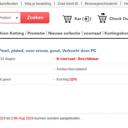
|
|
|
|
tariefkosten
Volg je bestelling
Zoek klant-ID
Browsegeschiedenis
He
Product
Kar (
)
Check Ou
hion Ketting
Promotie
Nieuwe collectie
voorraad
Kortingsbo
 Pearl, plated, voor vrouw, goud, Verkocht door PC
-15 dagen
In voorraad - Beschikbaar
Ambachten:
plated
k:
geen
Korting:
32%
2026
tot
24th Aug 2026
kunnen worden aangeboden.