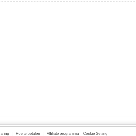
laring
|
Hoe te betalen
|
Affiliate programma
|
Cookie Setting