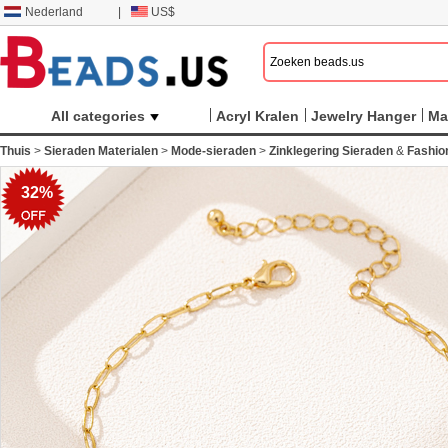
Nederland
|
US$
All categories
Acryl Kralen
Jewelry Hanger
Ma
Thuis
>
Sieraden Materialen
>
Mode-sieraden
>
Zinklegering Sieraden
&
Fashio
32%