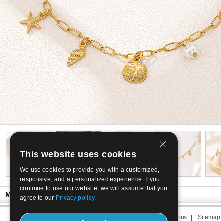
This website uses cookies
We use cookies to provide you with a customized,
responsive, and a personalized experience. If you
continue to use our website, we will assume that you
Misschien wilt u ook
agree to our
Privacy policy.
Over ons
|
Contacteer ons
|
Termijn van ons
|
Sitemap