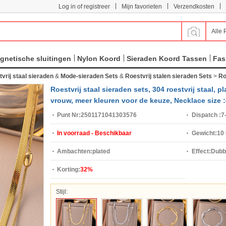
|
|
|
Log in of registreer
Mijn favorieten
Verzendkosten
Alle 
gnetische sluitingen
Nylon Koord
Sieraden Koord Tassen
Fas
vrij staal sieraden
&
Mode-sieraden Sets
&
Roestvrij stalen sieraden Sets
>
Ro
Roestvrij staal sieraden sets, 304 roestvrij staal, 
vrouw, meer kleuren voor de keuze, Necklace size :
Punt Nr:
2501171041303576
Dispatch :
7
In voorraad - Beschikbaar
Gewicht:
10
Ambachten:
plated
Effect:
Dubbe
Korting:
32%
voor de keu
Stijl: