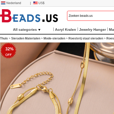
Nederland
|
US$
All categories
Acryl Kralen
Jewelry Hanger
Ma
Thuis
>
Sieraden Materialen
>
Mode-sieraden
>
Roestvrij staal sieraden
>
Roest
32%