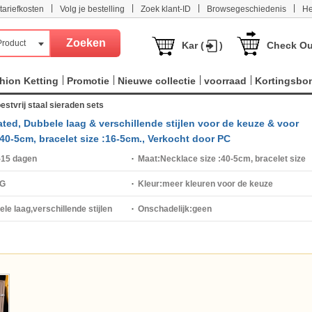
|
|
|
|
tariefkosten
Volg je bestelling
Zoek klant-ID
Browsegeschiedenis
He
Product
Kar (
)
Check Ou
hion Ketting
Promotie
Nieuwe collectie
voorraad
Kortingsbo
estvrij staal sieraden sets
plated, Dubbele laag & verschillende stijlen voor de keuze & voor
40-5cm, bracelet size :16-5cm., Verkocht door PC
-15 dagen
Maat:
Necklace size :40-5cm, bracelet size
 G
:16-5cm.
Kleur:
meer kleuren voor de keuze
le laag,verschillende stijlen
Onschadelijk:
geen
ze,voor vrouw