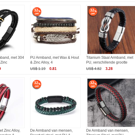
32
32
mband, met 304
PU Armband, met Wax & Hout
Titanium Staal Armband, met
 Zinc
& Zinc Alloy, 4
PU, verschillende grootte
9
US$ 1.19
0.81
US$ 4.82
3.28
32
32
 Zinc Alloy,
De Armband van mensen,
De Armband van mensen,