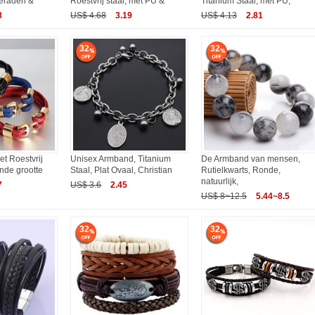
ieraden &
Roestvrij staal, met PU &
Titanium Staal, met PU,
8
US$ 4.68
3.19
US$ 4.13
2.81
32
32
t Roestvrij
Unisex Armband, Titanium
De Armband van mensen,
ende grootte
Staal, Plat Ovaal, Christian
Rutielkwarts, Ronde,
natuurlijk,
7
US$ 3.6
2.45
US$ 8~12.5
5.44~8.5
32
32