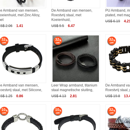
e Armband van mensen,
De Armband van mensen,
PU Armband, met
oeienhuid, met Zinc Alloy,
Roestvrij staal, met
plated, met ma
et
Koeienhuid,
US$ 6.19
4.2
S$ 2.06
1.41
US$ 9.5
6.47
32
32
32
e Armband van mensen,
Leer Wrap armband, titanium
De Armband va
oestvrij staal, met Silicone,
staal magnetische sluiting,
Roestvrij staal,
S$ 1.25
0.86
US$ 4.13
2.81
US$ 19.8
13.
10
10
32