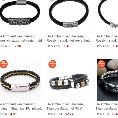
e Armband van mensen,
De Armband van mensen,
De Armband va
oestvrij staal, met koeienhuid
Roestvrij staal, met koeienhuid
Roestvrij staal
S$ 4.38
2.98
US$ 4.95
3.37
US$ 4.95
3.3
32
32
32
e Armband van mensen,
De Armband van mensen,
De Armband va
itanium Staal, met PU, plated,
Titanium Staal, met PU &
Titanium Staal, 
S$ 6
4.08
US$ 18.73
12.74
US$ 12.3
8.3