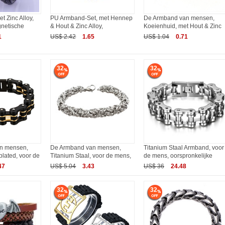
 Zinc Alloy,
PU Armband-Set, met Hennep
De Armband van mensen,
gnetische
& Hout & Zinc Alloy,
Koeienhuid, met Hout & Zinc
1
US$ 2.42
1.65
US$ 1.04
0.71
32
32
n mensen,
De Armband van mensen,
Titanium Staal Armband, voor
 plated, voor de
Titanium Staal, voor de mens,
de mens, oorspronkelijke
47
US$ 5.04
3.43
US$ 36
24.48
32
32