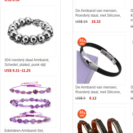
US$ 6.56
De Armband van mensen,
D
Roestvrij staal, met Silicone,
K
m
US$ 24
16.32
U
32
304 roestvrij staal Armband,
Schedel, plated, punk stijl
US$ 9.31~11.25
De Armband van mensen,
D
Roestvrij staal, met Silicone,
R
US$ 9
6.12
U
32
Edelsteen Armband-Set,