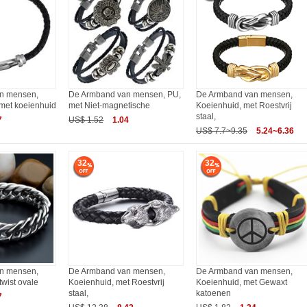
n mensen,
De Armband van mensen, PU,
De Armband van mensen,
, met koeienhuid
met Niet-magnetische
Koeienhuid, met Roestvrij
staal,
7
US$ 1.52
1.04
US$ 7.7~9.35
5.24~6.36
32
32
n mensen,
De Armband van mensen,
De Armband van mensen,
twist ovale
Koeienhuid, met Roestvrij
Koeienhuid, met Gewaxt
staal,
katoenen
7