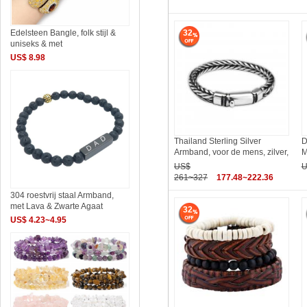
Edelsteen Bangle, folk stijl &
32
uniseks & met
US$ 8.98
Thailand Sterling Silver
D
Armband, voor de mens, zilver,
M
US$
U
261~327
177.48~222.36
304 roestvrij staal Armband,
met Lava & Zwarte Agaat
32
US$ 4.23~4.95