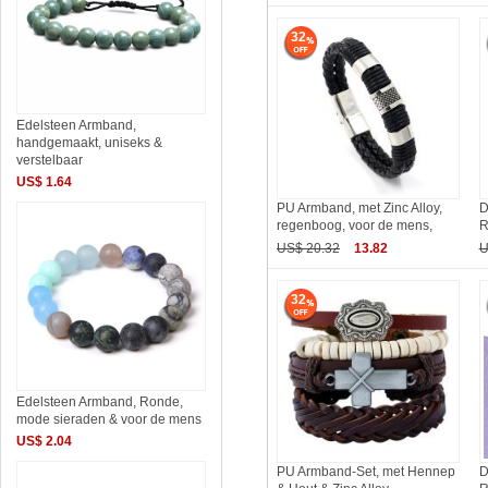
32
Edelsteen Armband,
handgemaakt, uniseks &
verstelbaar
US$ 1.64
PU Armband, met Zinc Alloy,
D
regenboog, voor de mens,
R
US$ 20.32
13.82
U
32
Edelsteen Armband, Ronde,
mode sieraden & voor de mens
US$ 2.04
PU Armband-Set, met Hennep
D