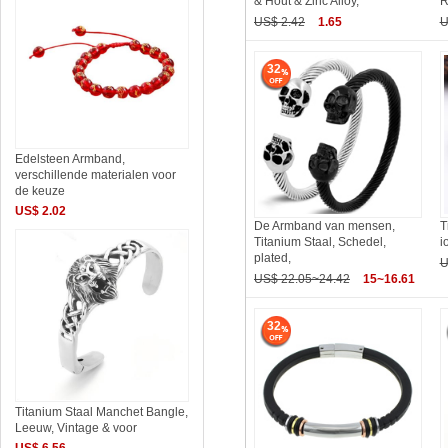
& Hout & Zinc Alloy,
R
US$ 2.42
1.65
U
32
Edelsteen Armband,
verschillende materialen voor
de keuze
US$ 2.02
De Armband van mensen,
T
Titanium Staal, Schedel,
i
plated,
U
US$ 22.05~24.42
15~16.61
32
Titanium Staal Manchet Bangle,
Leeuw, Vintage & voor