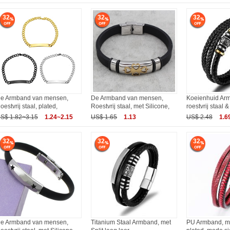
32
32
32
e Armband van mensen,
De Armband van mensen,
Koeienhuid Ar
oestvrij staal, plated,
Roestvrij staal, met Silicone,
roestvrij staal &
S$ 1.82~3.15
1.24~2.15
US$ 1.65
1.13
US$ 2.48
1.6
32
32
32
e Armband van mensen,
Titanium Staal Armband, met
PU Armband, met