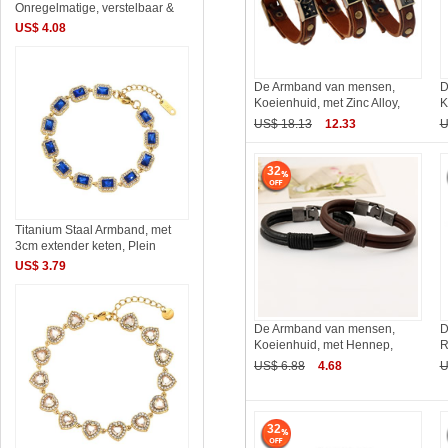
Onregelmatige, verstelbaar &
US$ 4.08
De Armband van mensen,
D
Koeienhuid, met Zinc Alloy,
K
US$ 18.13
12.33
U
32
Titanium Staal Armband, met
3cm extender keten, Plein
US$ 3.79
De Armband van mensen,
D
Koeienhuid, met Hennep,
R
US$ 6.88
4.68
U
32