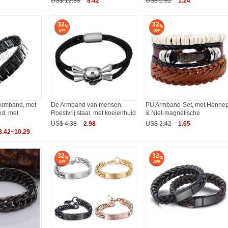
US$ 12.38
8.42
US$ 1.82
1.24
32
32
 Armband, met
De Armband van mensen,
PU Armband-Set, met Henne
ed, met
Roestvrij staal, met koeienhuid
& Niet-magnetische
US$ 4.38
2.98
US$ 2.42
1.65
8.42~10.29
32
32