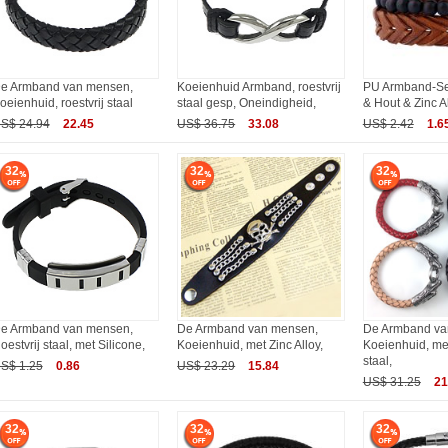
e Armband van mensen,
Koeienhuid Armband, roestvrij
PU Armband-Se
oeienhuid, roestvrij staal
staal gesp, Oneindigheid,
& Hout & Zinc Al
S$ 24.94
22.45
US$ 36.75
33.08
US$ 2.42
1.6
32
32
32
e Armband van mensen,
De Armband van mensen,
De Armband va
oestvrij staal, met Silicone,
Koeienhuid, met Zinc Alloy,
Koeienhuid, met
staal,
S$ 1.25
0.86
US$ 23.29
15.84
US$ 31.25
21
32
32
32