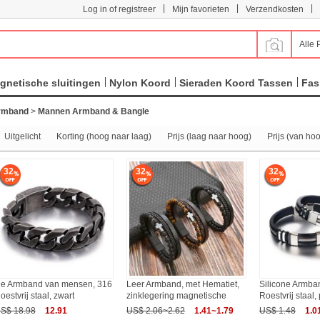
|
|
|
Log in of registreer
Mijn favorieten
Verzendkosten
Alle 
gnetische sluitingen
Nylon Koord
Sieraden Koord Tassen
Fas
rmband
>
Mannen Armband & Bangle
Uitgelicht
Korting (hoog naar laag)
Prijs (laag naar hoog)
Prijs (van ho
32
32
32
e Armband van mensen, 316
Leer Armband, met Hematiet,
Silicone Armba
oestvrij staal, zwart
zinklegering magnetische
Roestvrij staal,
S$ 18.98
12.91
US$ 2.06~2.62
1.41~1.79
US$ 1.48
1.0