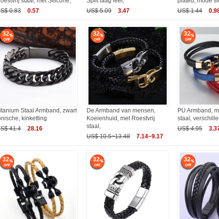
oestvrij staal, met Silicone,
Split laag leer,
plated, mode s
S$ 0.83
0.57
US$ 5.09
3.47
US$ 1.44
0.9
32
32
32
itanium Staal Armband, zwart
De Armband van mensen,
PU Armband, me
onische, kinketting
Koeienhuid, met Roestvrij
staal, verschill
staal,
S$ 41.4
28.16
US$ 4.95
3.3
US$ 10.5~13.48
7.14~9.17
32
32
32