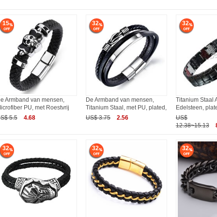
15
32
32
e Armband van mensen,
De Armband van mensen,
Titanium Staal
icrofiber PU, met Roestvrij
Titanium Staal, met PU, plated,
Edelsteen, plat
S$ 5.5
4.68
US$ 3.75
2.56
US$
12.38~15.13
32
32
32