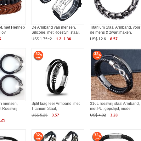
t, met Hennep
De Armband van mensen,
Titanium Staal Armband, voor
loy,
Silicone, met Roestvrij staal,
de mens & zwart maken,
5
US$ 1.75~2
1.2~1.36
US$ 12.6
8.57
32
32
n mensen,
Split laag leer Armband, met
316L roestvrij staal Armband,
 Roestvrij
Titanium Staal,
met PU, gepolijst, mode
US$ 5.25
3.57
US$ 4.82
3.28
.25
32
32