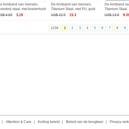
e Armband van mensen,
De Armband van mensen,
De Armband va
oestvrij staal, met koeienhuid
Titanium Staal, met PU, gold
Titanium Staal, 
S$ 4.69
3.19
US$ 22.5
15.3
US$ 13.8
9.3
1156
1
2
3
4
5
6
7
8
9
|
Attention & Care
|
Korting beleid
|
Beleid van de terugkeer
|
Privacy verk