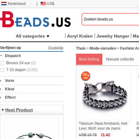
Nederland
|
US$
All categories
Acryl Kralen
Jewelry Hanger
Ma
Verfijnen op
Duidelijk
Thuis
>
Mode-sieraden
>
Fashion A
Dispatch
Best Selling
Nieuwe collectie
Binnen 24 uur
(2)
7-15 dagen
(1155)
32
Vorm
Kleur
Effect
+
Heet Product
Titanium Staal Armband, met
D
Leer, Wolf, voor de mens
R
US$ 16.78
11.42
U