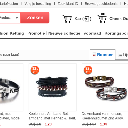
|
|
|
|
tariefkosten
Volg je bestelling
Zoek klant-ID
Browsegeschiedenis
He
Product
Kar (
)
Check Ou
hion Ketting
Promotie
Nieuwe collectie
voorraad
Kortingsbo
Rooster
Lij
og naar laag)
32
32
nd, met
Koeienhuid Armband-Set,
De Armband van mensen,
 plated, mode
armband, met Hennep & Hout,
Koeienhuid, met Zinc Alloy,
1
US$ 1.8
1.23
US$ 1.97
1.34