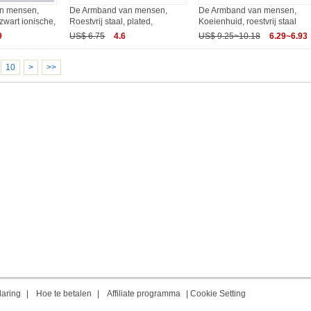
n mensen,
De Armband van mensen,
De Armband van mensen,
zwart ionische,
Roestvrij staal, plated,
Koeienhuid, roestvrij staal
9
US$ 6.75
4.6
US$ 9.25~10.18
6.29~6.93
10
>
>>
laring
|
Hoe te betalen
|
Affiliate programma
|
Cookie Setting