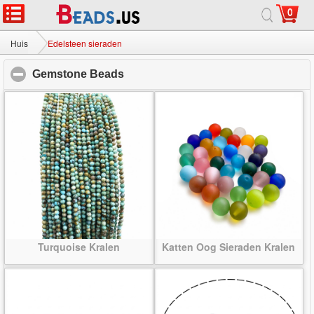
0
Huis
|
Over
|
Neem contact met ons op
|
Volledige Site
© 2026 Melkweg sieraden Ltd. Alle rechten voorbehouden.
Huis
Edelsteen sieraden
Gemstone Beads
click to collapse contents
Turquoise Kralen
Katten Oog Sieraden Kralen