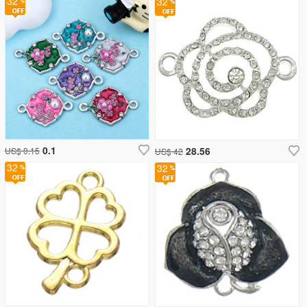
32
32
0.1
28.56
US$ 0.15
US$ 42
32
32