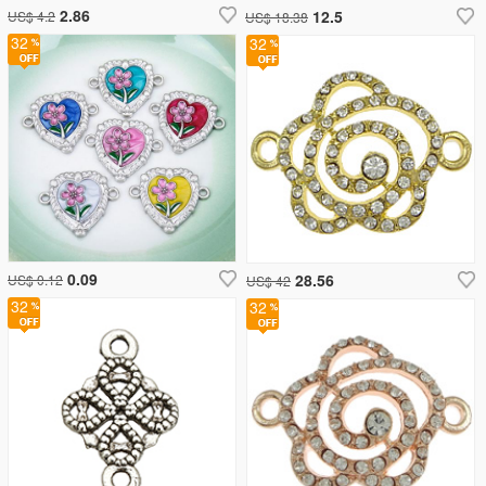
2.86
12.5
US$ 4.2
US$ 18.38
32
32
0.09
28.56
US$ 0.12
US$ 42
32
32