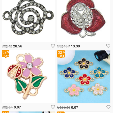
28.56
13.39
US$ 42
US$ 19.7
32
32
0.07
0.07
US$ 0.1
US$ 0.09