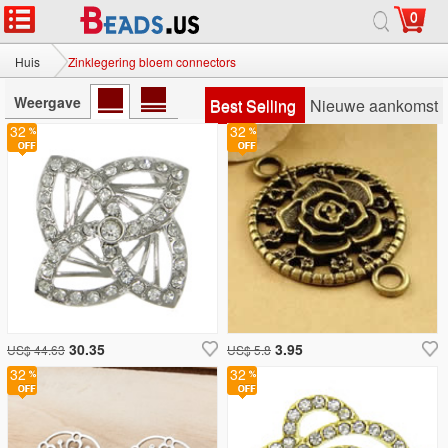
0
Huis
Zinklegering bloem connectors
Weergave
Best Selling
Nieuwe aankomst
32
32
30.35
3.95
US$ 44.63
US$ 5.8
32
32