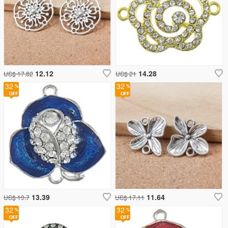
12.12
14.28
US$ 17.82
US$ 21
32
32
13.39
11.64
US$ 19.7
US$ 17.11
32
32