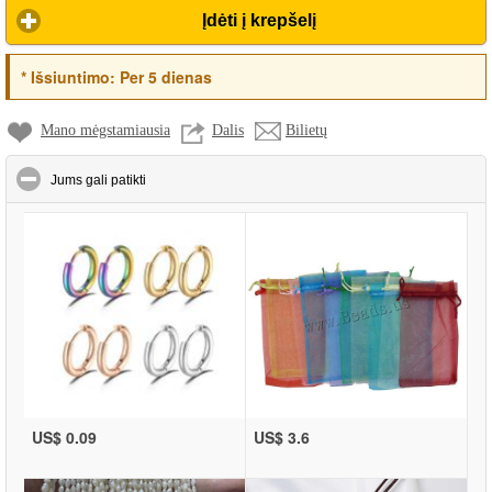
Įdėti į krepšelį
*
Išsiuntimo:
Per 5 dienas
Mano mėgstamiausia
Dalis
Bilietų
click to collapse contents
Jums gali patikti
US$ 0.09
US$ 3.6