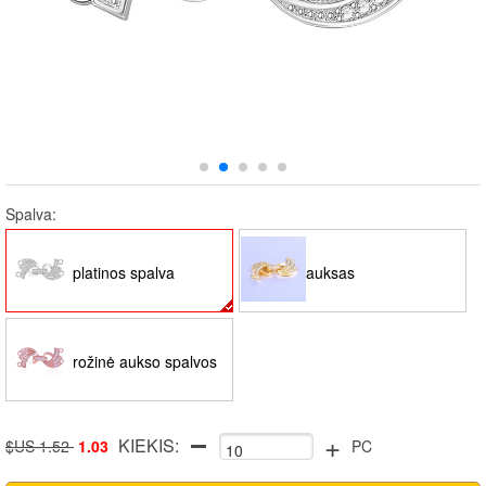
Spalva:
platinos spalva
auksas
rožinė aukso spalvos
+
KIEKIS:
$US 1.52
1.03
PC