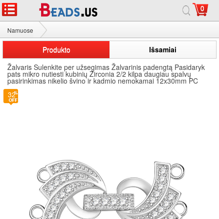
0
Namuose
Žalvaris Sulenkite per užsegimas
Produkto
Išsamiai
Žalvaris Sulenkite per užsegimas Žalvarinis padengtą Pasidaryk
pats mikro nutiesti kubinių Zirconia 2/2 kilpa daugiau spalvų
pasirinkimas nikelio švino ir kadmio nemokamai 12x30mm PC
32