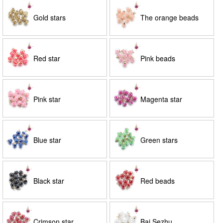
Gold stars
The orange beads
Red star
Pink beads
Pink star
Magenta star
Blue star
Green stars
Black star
Red beads
Crimson star
Bai Sezhu