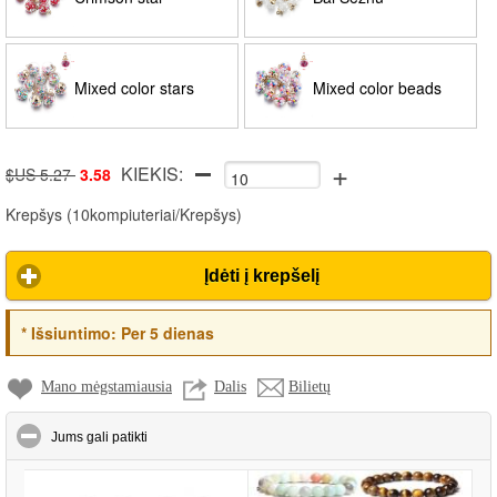
Mixed color stars
Mixed color beads
+
KIEKIS:
$US 5.27
3.58
Krepšys
(
10kompiuteriai/Krepšys
)
Įdėti į krepšelį
*
Išsiuntimo:
Per 5 dienas
Mano mėgstamiausia
Dalis
Bilietų
click to collapse contents
Jums gali patikti