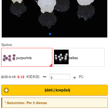
Spalva:
purpurinis
baltas
+
KIEKIS:
$US 0.18
0.12
PC
Įdėti į krepšelį
*
Išsiuntimo:
Per 5 dienas