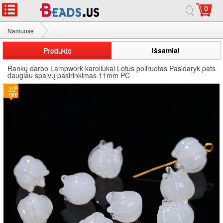
0
Namuose
Rankų darbo Lampwork karoliukai
Produkto
Išsamiai
Rankų darbo Lampwork karoliukai Lotus poliruotas Pasidaryk pats
daugiau spalvų pasirinkimas 11mm PC
32