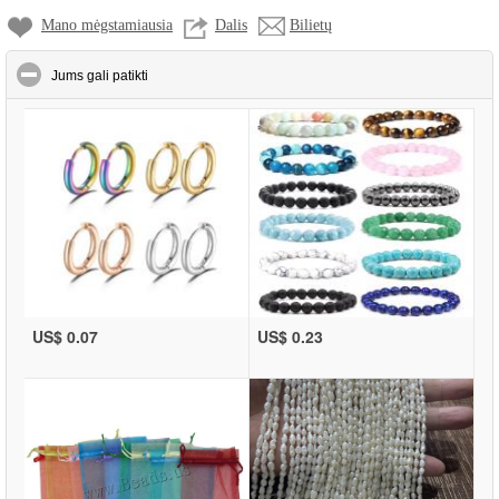
Mano mėgstamiausia
Dalis
Bilietų
click to collapse contents
Jums gali patikti
US$ 0.07
US$ 0.23