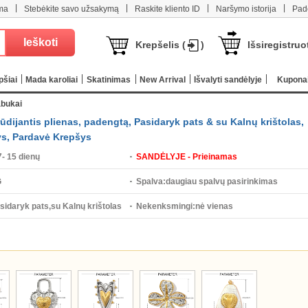
|
|
|
|
ma
Stebėkite savo užsakymą
Raskite kliento ID
Naršymo istorija
Pad
Krepšelis (
)
Išsiregistruo
pšiai
Mada karoliai
Skatinimas
New Arrival
Išvalyti sandėlyje
Kupona
abukai
dijantis plienas, padengtą, Pasidaryk pats & su Kalnų krištolas,
ys, Pardavė Krepšys
7- 15 dienų
SANDĖLYJE - Prieinamas
G
Spalva:
daugiau spalvų pasirinkimas
sidaryk pats,su Kalnų krištolas
Nekenksmingi:
nė vienas