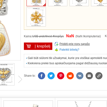
NaN
K
Kaina:
US$ undefined /Krepšys
(NaN /kompiuteriai)
Pridėti prie norų sąrašo
Pateikti bilietą?
Gali būti siūlomi tik užsakymai, kurie yra visiškai apmokėti n
Kiekviena prekė bus apskaičiuojama pagal didžiausią nuolai
Share to: