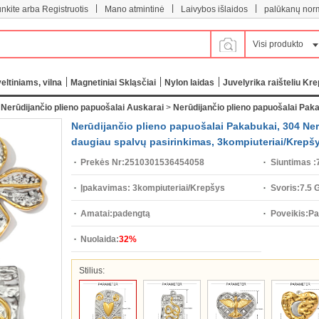
|
|
|
unkite arba Registruotis
Mano atmintinė
Laivybos išlaidos
palūkanų nor
Visi produkto
eltiniams, vilna
Magnetiniai Skląsčiai
Nylon laidas
Juvelyrika raišteliu Kre
>
Nerūdijančio plieno papuošalai Auskarai
>
Nerūdijančio plieno papuošalai Pak
Nerūdijančio plieno papuošalai Pakabukai, 304 Nerū
daugiau spalvų pasirinkimas, 3kompiuteriai/Krepš
Prekės Nr:
2510301536454058
Siuntimas :
Įpakavimas:
3kompiuteriai/Krepšys
Svoris:
7.5 
Amatai:
padengtą
Poveikis:
Pa
Nuolaida:
32%
Stilius: