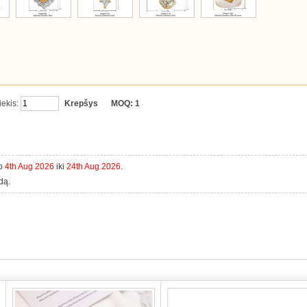
iekis:
Krepšys
MOQ:
1
uo
4th Aug 2026
iki
24th Aug 2026
.
dą.