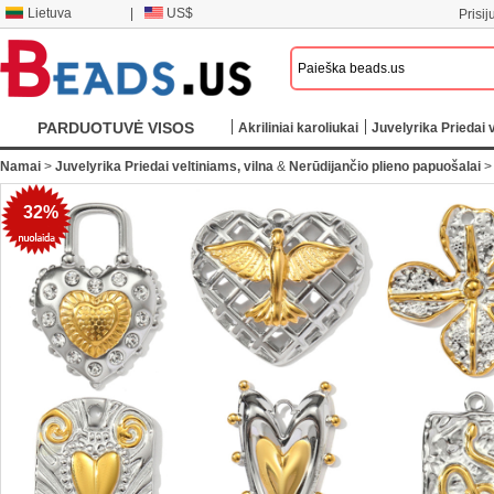
Lietuva
|
US$
Prisij
PARDUOTUVĖ VISOS
Akriliniai karoliukai
Juvelyrika Priedai v
KATEGORIJOS
Namai
>
Juvelyrika Priedai veltiniams, vilna
&
Nerūdijančio plieno papuošalai
32%