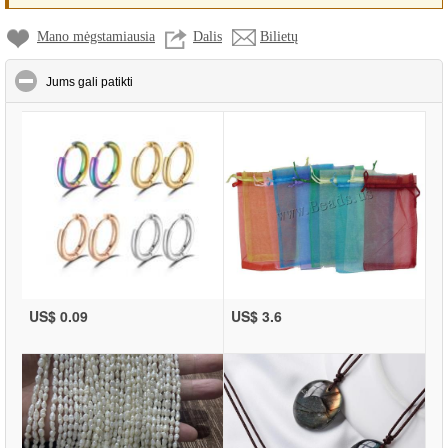
Mano mėgstamiausia
Dalis
Bilietų
click to collapse contents
Jums gali patikti
US$ 0.09
US$ 3.6