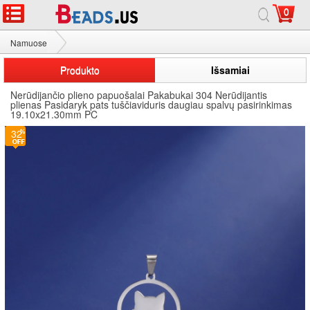
0
Namuose
Nerūdijančio plieno papuošalai Pakabukai
Produkto
Išsamiai
Nerūdijančio plieno papuošalai Pakabukai 304 Nerūdijantis
plienas Pasidaryk pats tuščiaviduris daugiau spalvų pasirinkimas
19.10x21.30mm PC
32