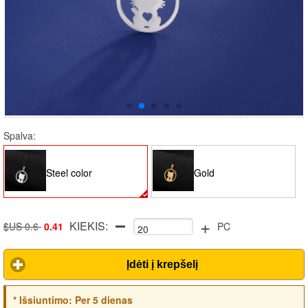
Spalva:
Steel color
Gold
+
KIEKIS:
$US 0.6
0.41
PC
Įdėti į krepšelį
*
Išsiuntimo:
Per 5 dienas