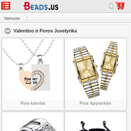
0
Namuose
|
Apie
|
Susisiekite su mumis
|
Visa svetainė
© 2026 Tako Juvelyrika Ltd Visos teisės saugomos.
Namuose
Valentino ir Poros Juvelyrika
Valentino ir Poros Juvelyrika
click to collapse conten
Pora karoliai
Pora Apyrankės