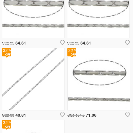
64.61
64.61
US$ 95
US$ 95
32
32
40.81
71.06
US$ 60
US$ 104.5
32