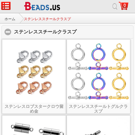
0
ホーム
|
について
|
お問い合わせ
|
完全なサイト
© 2026 銀河の宝石株式会社すべての権利予約します。
ホーム
ステンレススチールクラスプ
ステンレススチールクラスプ
click to collapse contents
ステンレスロブスタークロウ留
ステンレススチールトグルクラ
め金
スプ