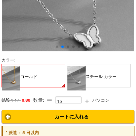
カラー:
ゴールド
スチール カラー
+
数量:
$US 1.17
0.80
パソコン
カートに入れる
*
派遣：
5 日以内