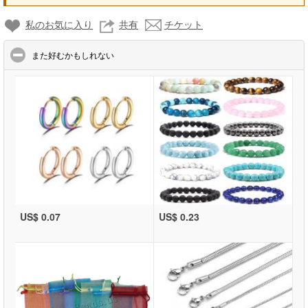
私のお気に入り
共有
チケット
click to collapse contents
また好むかもしれない
US$ 0.07
US$ 0.23