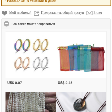
*
Рассылка:
В течение 5 дней
Мой любимый
Предоставить общий доступ
Билет
click to collapse contents
Вам также может понравиться
US$ 0.07
US$ 2.45