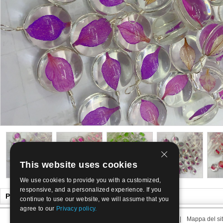
This website uses cookies
We use cookies to provide you with a customized,
responsive, and a personalized experience. If you
Potrebbe anche piacerti
continue to use our website, we will assume that you
agree to our
Privacy policy.
Riguardo noi
|
Contattaci
|
Le nostre Condizioni
|
Mappa del si