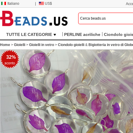
Italiano
|
US$
Acce
TUTTE LE CATEGORIE
PERLINE acriliche
Ciondolo gioie
Home
>
Gioielli
>
Gioielli in vetro
>
Ciondolo gioielli
&
Bigiotteria in vetro di Glob
32%