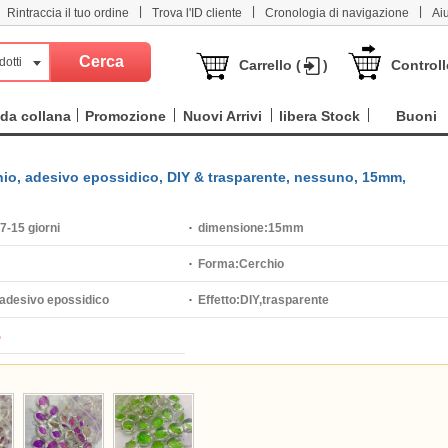
|
|
|
Rintraccia il tuo ordine
Trova l'ID cliente
Cronologia di navigazione
Ai
dotti
Carrello (
)
Controll
da collana
Promozione
Nuovi Arrivi
libera Stock
Buoni
chio, adesivo epossidico, DIY & trasparente, nessuno, 15mm,
7-15 giorni
dimensione:
15mm
Forma:
Cerchio
adesivo epossidico
Effetto:
DIY,trasparente
%