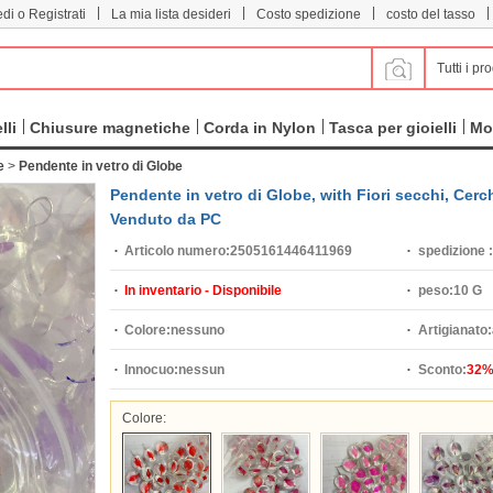
|
|
|
|
di o Registrati
La mia lista desideri
Costo spedizione
costo del tasso
Tutti i pro
lli
Chiusure magnetiche
Corda in Nylon
Tasca per gioielli
Mo
e
>
Pendente in vetro di Globe
Pendente in vetro di Globe, with Fiori secchi, Cer
Venduto da PC
Articolo numero:
2505161446411969
spedizione :
In inventario - Disponibile
peso:
10 G
Colore:
nessuno
Artigianato:
Innocuo:
nessun
Sconto:
32
Colore: