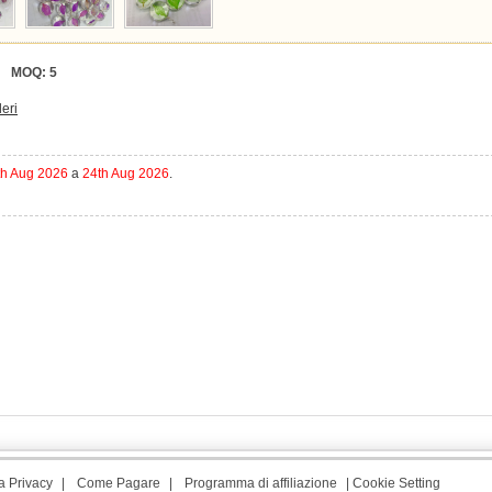
MOQ:
5
deri
th Aug 2026
a
24th Aug 2026
.
a Privacy
|
Come Pagare
|
Programma di affiliazione
|
Cookie Setting