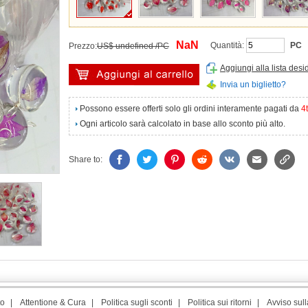
NaN
Quantità:
PC
Prezzo:
US$ undefined /PC
Aggiungi alla lista desi
Invia un biglietto?
Possono essere offerti solo gli ordini interamente pagati da
4
Ogni articolo sarà calcolato in base allo sconto più alto.
Share to:
to
|
Attentione & Cura
|
Politica sugli sconti
|
Politica sui ritorni
|
Avviso sull