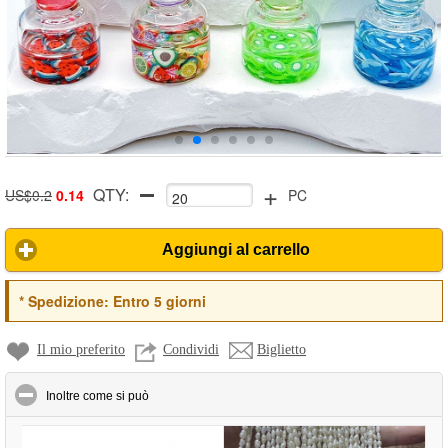
+
QTY:
US$0.2
0.14
PC
Aggiungi al carrello
*
Spedizione:
Entro 5 giorni
Il mio preferito
Condividi
Biglietto
click to collapse contents
Inoltre come si può