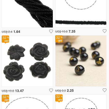
7.35
1.64
US$ 10.8
US$ 2.4
32
32
2.25
13.47
US$ 3.3
US$ 19.8
32
32