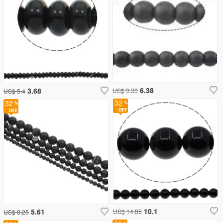
6.38
3.68
US$ 9.39
US$ 5.4
32
32
10.1
5.61
US$ 14.85
US$ 8.25