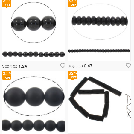
32
32
2.47
1.24
US$ 3.63
US$ 1.82
32
32