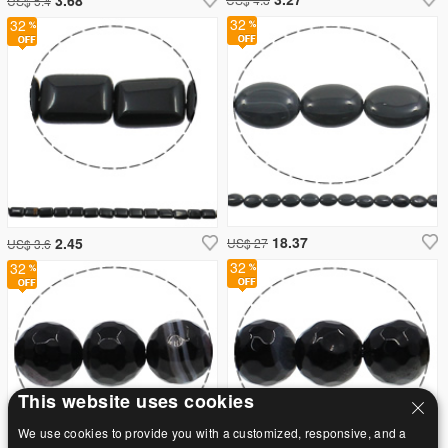
US$ 5.4
32
32
18.37
2.45
US$ 27
US$ 3.6
32
32
This website uses cookies
We use cookies to provide you with a customized, responsive, and a