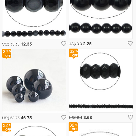
2.25
12.35
US$ 3.3
US$ 18.15
32
32
3.68
46.75
US$ 5.4
US$ 68.75
32
32