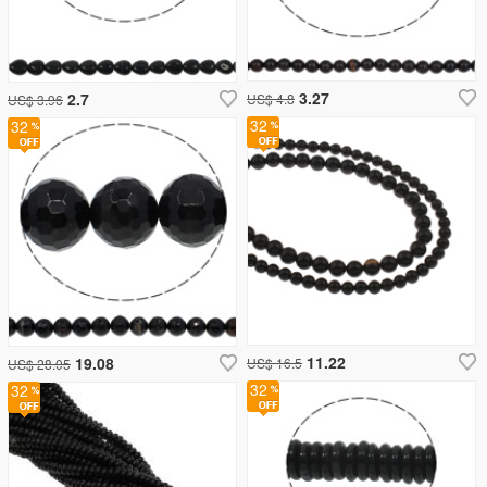
3.27
2.7
US$ 4.8
US$ 3.96
32
32
11.22
19.08
US$ 16.5
US$ 28.05
32
32