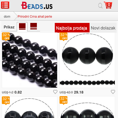
0
dom
Prirodni Crna ahat perle
Prikaz
Najbolja prodaja
Novi dolazak
32
32
0.82
29.18
US$ 1.2
US$ 42.9
32
32