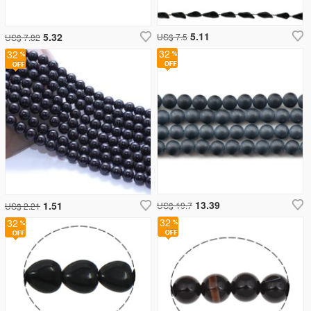
5.11
5.32
US$ 7.5
US$ 7.82
32
32
13.39
1.51
US$ 19.7
US$ 2.21
32
32