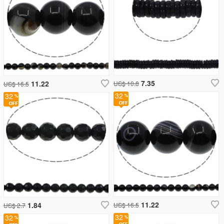
7.35
11.22
US$ 10.8
US$ 16.5
32
32
11.22
1.84
US$ 16.5
US$ 2.7
32
32