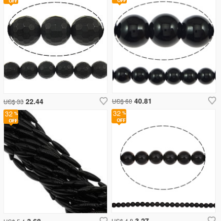
40.81
22.44
US$ 60
US$ 33
32
32
3.27
3.68
US$ 4.8