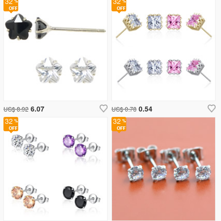
32
32
6.07
0.54
US$ 8.92
US$ 0.78
32
32