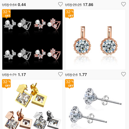
0.44
17.86
US$ 0.64
US$ 26.25
32
32
1.17
1.77
US$ 1.71
US$ 2.6
32
32