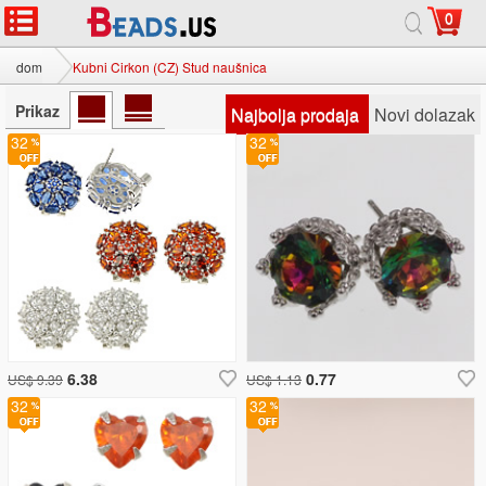
0
dom
Kubni Cirkon (CZ) Stud naušnica
Prikaz
Najbolja prodaja
Novi dolazak
32
32
6.38
0.77
US$ 9.39
US$ 1.13
32
32