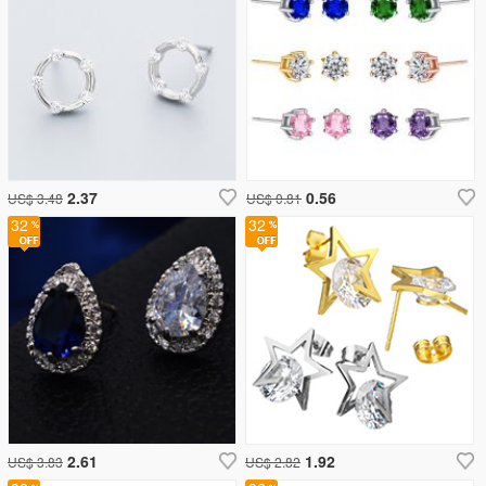
2.37
0.56
US$ 3.48
US$ 0.81
32
32
2.61
1.92
US$ 3.83
US$ 2.82