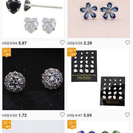
5.87
2.29
US$ 8.64
US$ 3.36
32
32
1.72
3.04
US$ 2.52
US$ 4.47
32
32