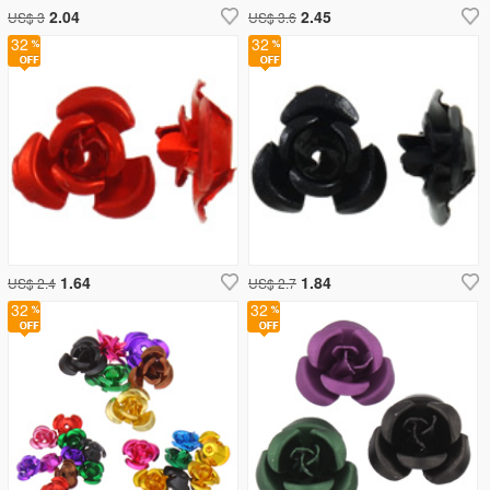
2.04
2.45
US$ 3
US$ 3.6
32
32
1.64
1.84
US$ 2.4
US$ 2.7
32
32