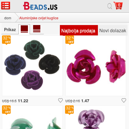
0
dom
Aluminijske cvijet kuglice
Prikaz
Najbolja prodaja
Novi dolazak
32
32
11.22
1.47
US$ 16.5
US$ 2.16
32
32