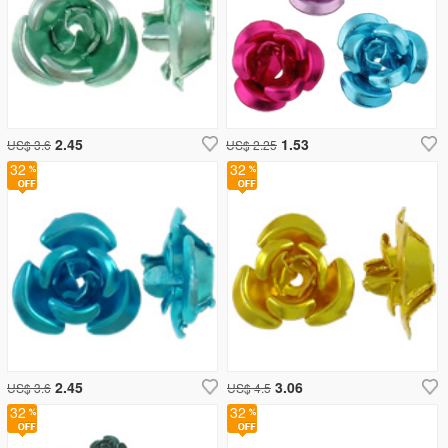
2.45
1.53
US$ 3.6
US$ 2.25
32
32
2.45
3.06
US$ 3.6
US$ 4.5
32
32