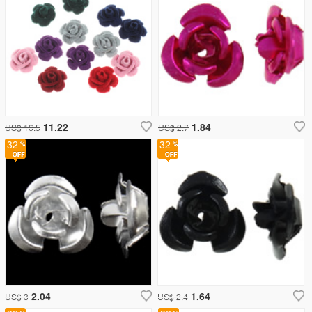
11.22
1.84
US$ 16.5
US$ 2.7
32
32
2.04
1.64
US$ 3
US$ 2.4