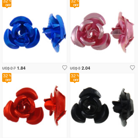
32
32
1.84
2.04
US$ 2.7
US$ 3
32
32