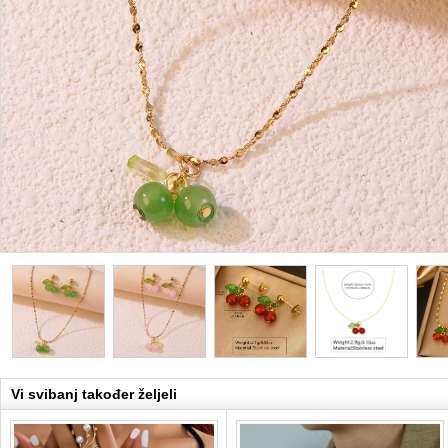
Vi svibanj također željeli