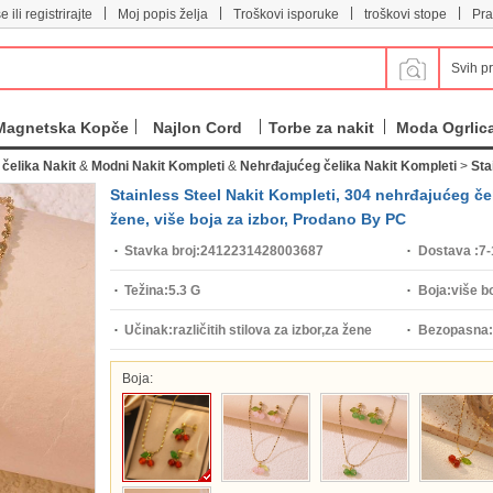
|
|
|
|
e ili registrirajte
Moj popis želja
Troškovi isporuke
troškovi stope
Pra
Svih p
Magnetska Kopče
Najlon Cord
Torbe za nakit
Moda Ogrlic
čelika Nakit
&
Modni Nakit Kompleti
&
Nehrđajućeg čelika Nakit Kompleti
>
Sta
Stainless Steel Nakit Kompleti, 304 nehrđajućeg čeli
žene, više boja za izbor, Prodano By PC
Stavka broj:
2412231428003687
Dostava :
7-
Težina:
5.3 G
Boja:
više bo
Učinak:
različitih stilova za izbor,za žene
Bezopasna:
Boja: