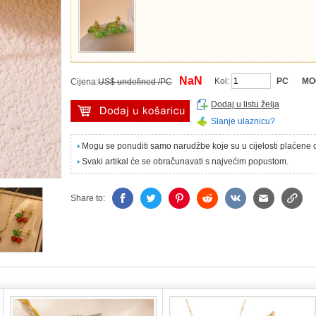
NaN
Kol:
PC
MO
Cijena:
US$ undefined /PC
Dodaj u listu želja
Slanje ulaznicu?
Mogu se ponuditi samo narudžbe koje su u cijelosti plaćene
Svaki artikal će se obračunavati s najvećim popustom.
Share to: