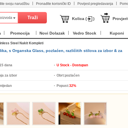
|
|
|
tite svoju narudžbu
Pronađite korisnički ID
Povijest pregledavanja
Pomo
roizvoda
Kolica (
)
Provjeri
a
Promocija
Novi Dolazak
Vedro Stock
Kuponi
inless Steel Nakit Kompleti
ka, s Organska Glass, pozlaćen, različitih stilova za izbor & za
15 dana
U Stock - Dostupan
ja za izbor
Obrt:
pozlaćen
nijedan
Popust:
32%