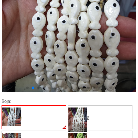
Boja:
1
2