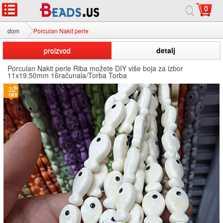
0
dom
Porculan Nakit perle
proizvod
detalj
Porculan Nakit perle Riba možete DIY više boja za izbor
11x19.50mm 16računala/Torba Torba
32