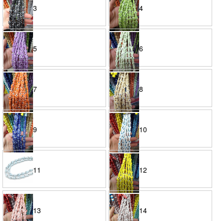
3
4
5
6
7
8
9
10
11
12
13
14