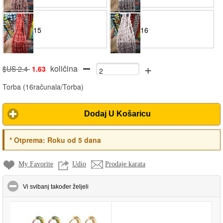
15
16
+
količina
$US 2.4
1.63
Torba
(
16računala/Torba
)
Dodaj U Košaricu
*
Otprema:
Roku od 5 dana
My Favorite
Udio
Prodaje karata
click to collapse contents
Vi svibanj također željeli