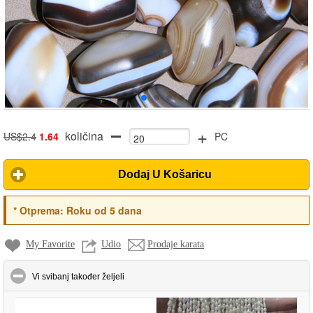
+
količina
US$2.4
1.64
PC
Dodaj U Košaricu
*
Otprema:
Roku od 5 dana
My Favorite
Udio
Prodaje karata
click to collapse contents
Vi svibanj također željeli