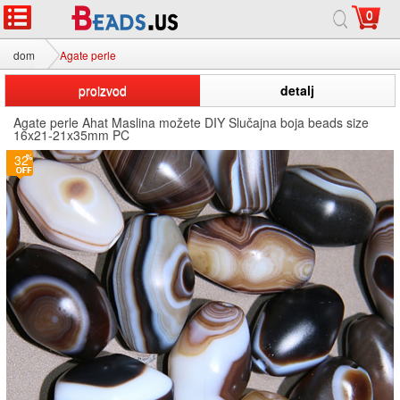
0
dom
Agate perle
proizvod
detalj
Agate perle Ahat Maslina možete DIY Slučajna boja beads size
16x21-21x35mm PC
32