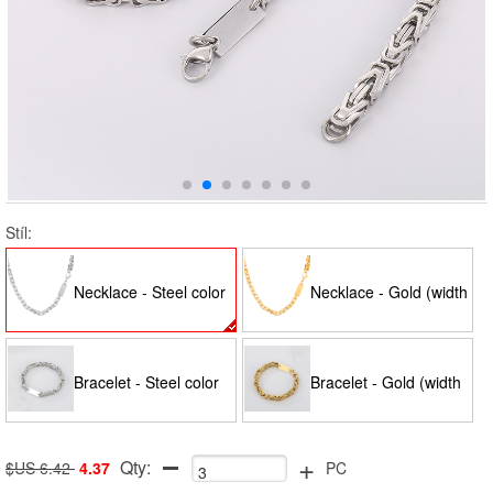
Stíl:
Necklace - Steel color
Necklace - Gold (width
(width 6mm, length
6mm, length 50cm)
Bracelet - Steel color
Bracelet - Gold (width
+
50cm)
Qty:
(width 6mm, length
6mm, length 20cm)
$US 6.42
4.37
PC