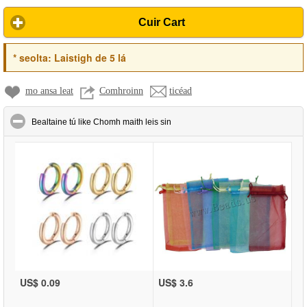
Cuir Cart
20cm)
*
seolta:
Laistigh de 5 lá
mo ansa leat
Comhroinn
ticéad
click to collapse contents
Bealtaine tú like Chomh maith leis sin
US$ 0.09
US$ 3.6