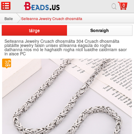
0
Baile
Seiteanna Jewelry Cruach dhosmálta
táirge
Sonraigh
Seiteanna Jewelry Cruach dhosmálta 304 Cruach dhosmálta
plátáilte jewelry faisin unisex stíleanna éagsúla do rogha
dathanna níos mó le haghaidh rogha nicil luaidhe caidmiam saor
in aisce PC
32