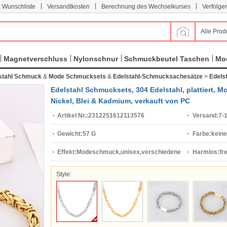
|
|
|
r Wunschliste
Versandtkosten
Berechnung des Wechselkurses
Verfolge
Alle Prod
Magnetverschluss
Nylonschnur
Schmuckbeutel Taschen
Mod
stahl Schmuck
&
Mode Schmucksets
&
Edelstahl-Schmucksachesätze
>
Edels
Edelstahl Schmucksets, 304 Edelstahl, plattiert, M
Nickel, Blei & Kadmium, verkauft von PC
Artikel Nr.:
2312251612113576
Versand:
7-
Gewicht:
57 G
Farbe:
keine
Effekt:
Modeschmuck,unisex,verschiedene
Harmlos:
fr
Stile für Wahl
Style: