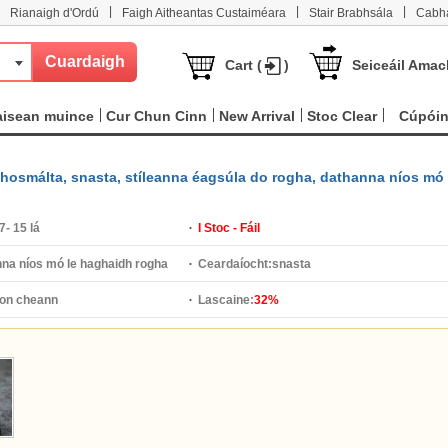
|
|
|
Rianaigh d'Ordú
Faigh Aitheantas Custaiméara
Stair Brabhsála
Cabha
Cart (
)
Seiceáil Amac
aisean muince
Cur Chun Cinn
New Arrival
Stoc Clear
Cúpói
osmálta, snasta, stíleanna éagsúla do rogha, dathanna níos mó 
7- 15 lá
I Stoc - Fáil
na níos mó le haghaidh rogha
Ceardaíocht:
snasta
on cheann
Lascaine:
32%