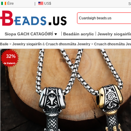
Éire
|
US$
S
Siopa GACH CATAGÓIRÍ
Beadáin acrylic
Jewelry siogairlí
Baile
>
Jewelry siogairlín
&
Cruach dhosmálta Jewelry
>
Cruach dhosmálta Jewe
32%