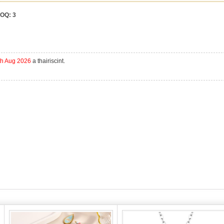
OQ:
3
th Aug 2026
a thairiscint.