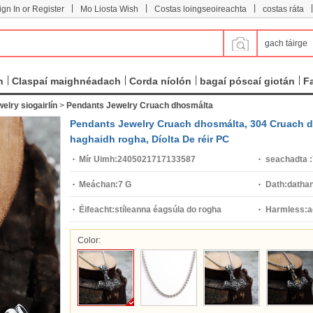
|
|
|
|
ign In or Register
Mo Liosta Wish
Costas loingseoireachta
costas ráta
gach táirge
n
Claspaí maighnéadach
Corda níolón
bagaí póscaí giotán
F
lry siogairlín
>
Pendants Jewelry Cruach dhosmálta
Pendants Jewelry Cruach dhosmálta, 304 Cruach dh
haghaidh rogha, Díolta De réir PC
Mír Uimh:
2405021717133587
seachadta :
Meáchan:
7 G
Dath:
dathan
Éifeacht:
stíleanna éagsúla do rogha
Harmless:
a
Color: