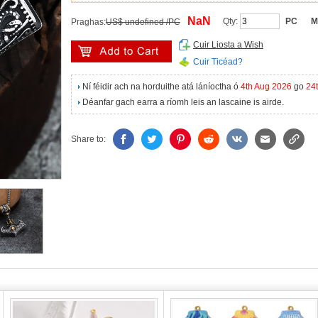
NaN
Qty:
PC
M
Praghas:
US$ undefined /PC
Cuir Liosta a Wish
Cuir Ticéad?
Ní féidir ach na horduithe atá láníoctha ó
4th Aug 2026
go
24
Déanfar gach earra a ríomh leis an lascaine is airde.
Share to: