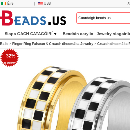
Éire
|
US$
S
Siopa GACH CATAGÓIRÍ
Beadáin acrylic
Jewelry siogairlí
Baile
>
Finger Ring Faisean
&
Cruach dhosmálta Jewelry
>
Cruach dhosmálta F
32%