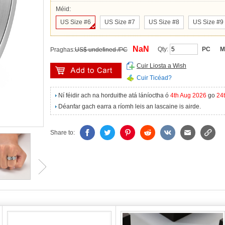
Méid:
US Size #6
US Size #7
US Size #8
US Size #9
NaN
Qty:
PC
M
Praghas:
US$ undefined /PC
Cuir Liosta a Wish
Cuir Ticéad?
Ní féidir ach na horduithe atá láníoctha ó
4th Aug 2026
go
24
Déanfar gach earra a ríomh leis an lascaine is airde.
Share to: