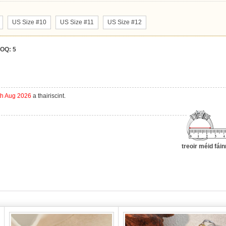
US Size #10
US Size #11
US Size #12
OQ:
5
th Aug 2026
a thairiscint.
treoir méid fái