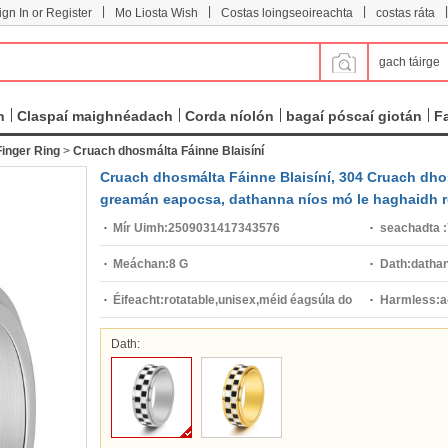
|
|
|
|
ign In or Register
Mo Liosta Wish
Costas loingseoireachta
costas ráta
gach táirge
n
Claspaí maighnéadach
Corda níolón
bagaí póscaí giotán
F
inger Ring
>
Cruach dhosmálta Fáinne Blaisíní
Cruach dhosmálta Fáinne Blaisíní, 304 Cruach dhos
greamán eapocsa, dathanna níos mó le haghaidh ro
Mír Uimh:
2509031417343576
seachadta :
Meáchan:
8 G
Dath:
dathan
Éifeacht:
rotatable,unisex,méid éagsúla do
Harmless:
a
rogha,greamán eapocsa
Dath: