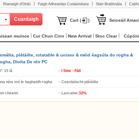
|
|
|
Rianaigh d'Ordú
Faigh Aitheantas Custaiméara
Stair Brabhsála
Cabha
Cart (
)
Seiceáil Amac
aisean muince
Cur Chun Cinn
New Arrival
Stoc Clear
Cúpói
málta, plátáilte, rotatable & unisex & méid éagsúla do rogha &
gha, Díolta De réir PC
7- 15 lá
I Stoc - Fáil
na níos mó le haghaidh rogha
Ceardaíocht:
plátáilte
on cheann
Lascaine:
32%