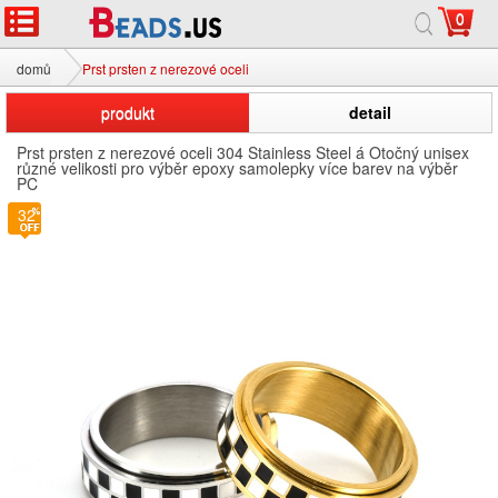
0
domů
Prst prsten z nerezové oceli
produkt
detail
Prst prsten z nerezové oceli 304 Stainless Steel á Otočný unisex
různé velikosti pro výběr epoxy samolepky více barev na výběr
PC
32