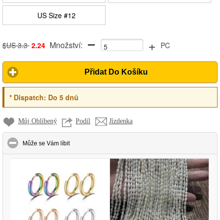
US Size #12
+
Množství:
$US 3.3
2.24
PC
Přidat Do Košíku
*
Dispatch:
Do 5 dnů
Můj Oblíbený
Podíl
Jízdenka
click to collapse contents
Může se Vám líbit