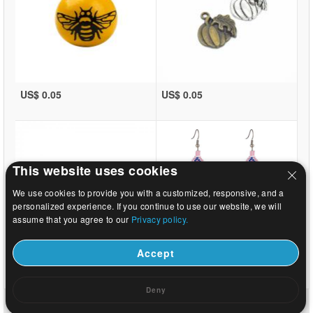
US$ 0.05
US$ 0.05
This website uses cookies
We use cookies to provide you with a customized, responsive, and a
personalized experience. If you continue to use our website, we will
assume that you agree to our
Privacy policy.
Accept
US$ 0.05
US$ 1.78
Deny
domů
|
přibližně
|
Kontaktujte nás
|
kompletní web
© 2026 Milky Way Šperky Ltd. Všechna práva vyhrazena.