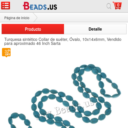
0
Página de inicio
Collar de cadena suéter turquesa
Producto
Detalle
Turquesa sintético Collar de suéter, Óvalo, 10x14x6mm, Vendido
para aproximado 46 Inch Sarta
32