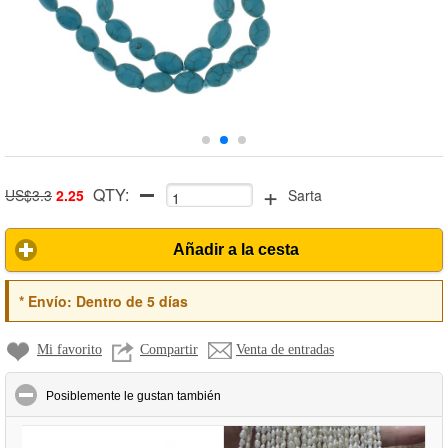
+
QTY:
US$3.3
2.25
Sarta
Añadir a la cesta
*
Envío:
Dentro de 5 días
Mi favorito
Compartir
Venta de entradas
click to collapse contents
Posiblemente le gustan también